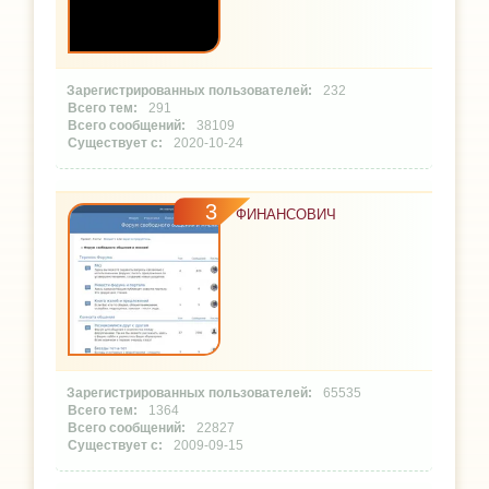
232
291
38109
2020-10-24
3
ФИНАНСОВИЧ
65535
1364
22827
2009-09-15