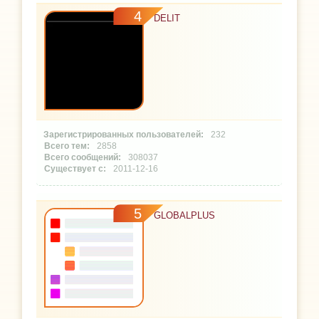
4
DELIT
232
2858
308037
2011-12-16
5
GLOBALPLUS