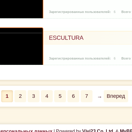
6
ESCULTURA
6
1
2
3
4
5
6
7
→
Вперед
персональных данных
|
Powered by
Vivi23 Co. Ltd.
&
MyBB