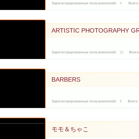
4
ARTISTIC PHOTOGRAPHY 
22
BARBERS
9
モモ＆ちゃこ