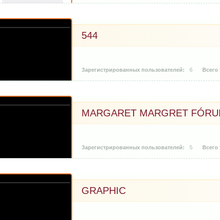
544
6
MARGARET MARGRET FÓR
5
GRAPHIC