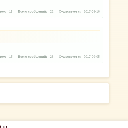
11
22
2017-09-16
15
28
2017-09-05
.ru