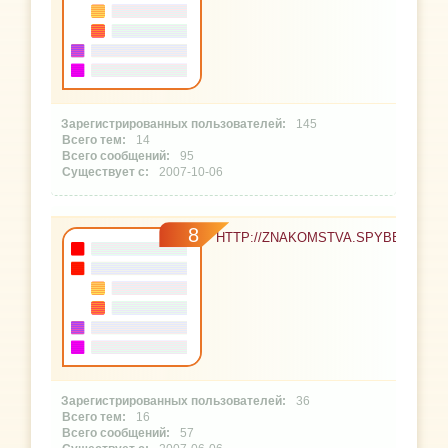
145
14
95
2007-10-06
8
HTTP://ZNAKOMSTVA.SPYBB.RU
36
16
57