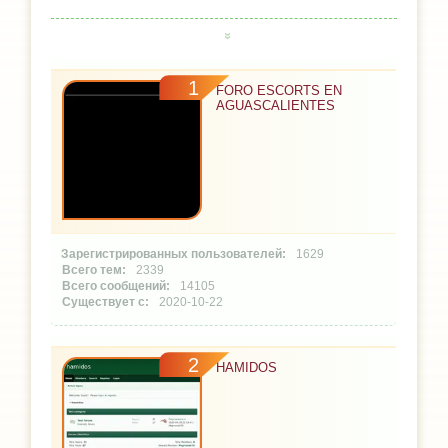
1
FORO ESCORTS EN
AGUASCALIENTES
1629
2339
14105
2020-10-22
2
HAMIDOS