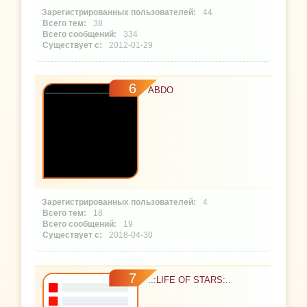
44
38
334
2012-01-29
6
ABDO
4
18
19
2018-04-30
7
..:LIFE OF STARS:..