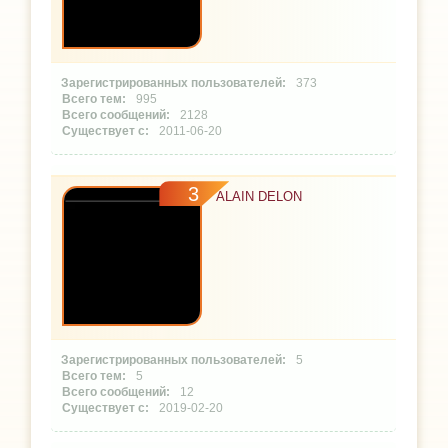
373
995
2128
2011-06-20
3
ALAIN DELON
5
5
12
2019-02-20