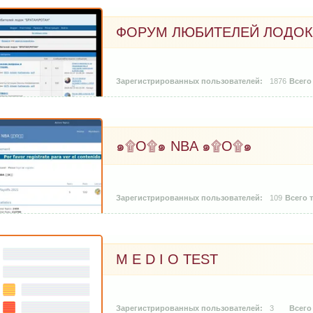
ФОРУМ ЛЮБИТЕЛЕЙ ЛОДОК 
1876
๑۩O۩๑ NBA ๑۩O۩๑
109
M E D I O TEST
3